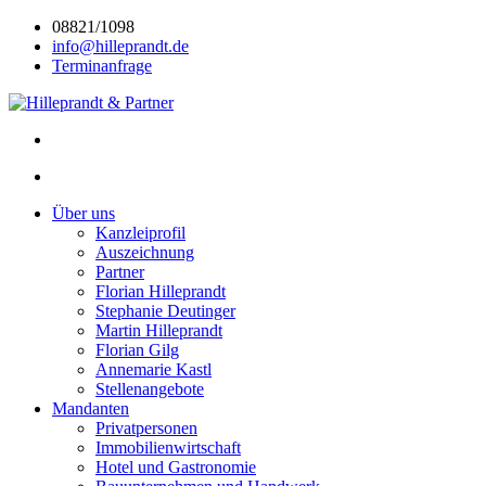
08821/1098
info@hilleprandt.de
Terminanfrage
Über uns
Kanzleiprofil
Auszeichnung
Partner
Florian Hilleprandt
Stephanie Deutinger
Martin Hilleprandt
Florian Gilg
Annemarie Kastl
Stellenangebote
Mandanten
Privatpersonen
Immobilienwirtschaft
Hotel und Gastronomie